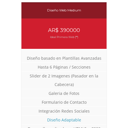
Diseño Web Medium
AR$ 390000
Ideal Primera Web (**)
Diseño basado en Plantillas Avanzadas
Diseño Web para Empresa de Eventos
Rediseño Web con Tienda Virtual
Diseño Web con Tienda Virtual
Trabajos Web
Trabajos Web
Trabajos Web
Hasta 6 Páginas / Secciones
Slider de 2 Imagenes (Pasador en la
Cabecera)
Galeria de Fotos
Formulario de Contacto
Integración Redes Sociales
Diseño Adaptable