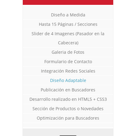
Diseño a Medida
Hasta 15 Páginas / Secciones
Slider de 4 Imagenes (Pasador en la
Cabecera)
Galeria de Fotos
Formulario de Contacto
Integración Redes Sociales
Diseño Web a Medida para Consultora
Diseño Web para Indumentaria
Diseño Web Manu Urcera
Diseño Adaptable
Trabajos Web
Trabajos Web
Trabajos Web
Publicación en Buscadores
Desarrollo realizado en HTML5 + CSS3
Sección de Productos o Novedades
Optimización para Buscadores