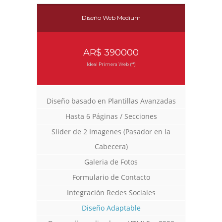
Diseño Web Medium
AR$ 390000
Ideal Primera Web (**)
Diseño basado en Plantillas Avanzadas
Diseño Web para Empresa de Eventos
Rediseño Web con Tienda Virtual
Diseño Web con Tienda Virtual
Trabajos Web
Trabajos Web
Trabajos Web
Hasta 6 Páginas / Secciones
Slider de 2 Imagenes (Pasador en la
Cabecera)
Galeria de Fotos
Formulario de Contacto
Integración Redes Sociales
Diseño Adaptable