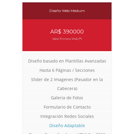
Diseño Web Medium
AR$ 390000
Ideal Primera Web (**)
Diseño basado en Plantillas Avanzadas
Diseño Web para Empresa de Eventos
Rediseño Web con Tienda Virtual
Diseño Web con Tienda Virtual
Trabajos Web
Trabajos Web
Trabajos Web
Hasta 6 Páginas / Secciones
Slider de 2 Imagenes (Pasador en la
Cabecera)
Galeria de Fotos
Formulario de Contacto
Integración Redes Sociales
Diseño Adaptable