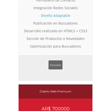
Formulario de Contacto
Integración Redes Sociales
Diseño Adaptable
Publicación en Buscadores
Desarrollo realizado en HTML5 + CSS3
Sección de Productos o Novedades
Optimización para Buscadores
Consultar
Diseño Web Premium
Diseño Web a Medida para
Diseño Web para Indumentaria
Diseño Web Manu Urcera
Consultora
Trabajos Web
Trabajos Web
Trabajos Web
AR$ 700000