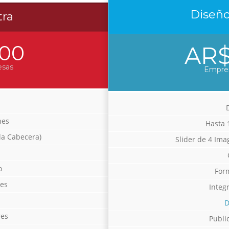
Diseñ
tra
00
AR$
esas
Empre
nes
Hasta 
la Cabecera)
Slider de 4 Ima
o
For
les
Integ
D
res
Publi