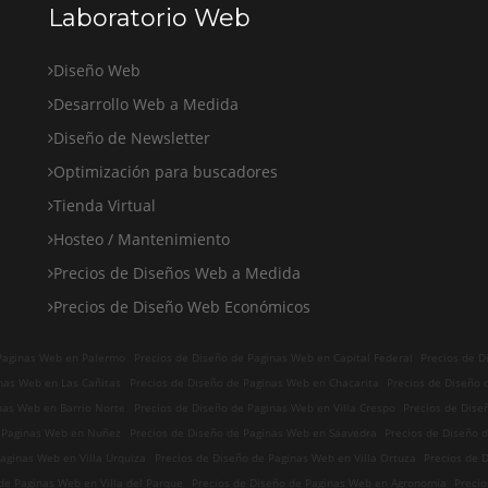
Laboratorio Web
Diseño Web
Desarrollo Web a Medida
Diseño de Newsletter
Optimización para buscadores
Tienda Virtual
Hosteo / Mantenimiento
Precios de Diseños Web a Medida
Precios de Diseño Web Económicos
 Paginas Web en Palermo
Precios de Diseño de Paginas Web en Capital Federal
Precios de D
nas Web en Las Cañitas
Precios de Diseño de Paginas Web en Chacarita
Precios de Diseño 
nas Web en Barrio Norte
Precios de Diseño de Paginas Web en Villa Crespo
Precios de Dise
e Paginas Web en Nuñez
Precios de Diseño de Paginas Web en Saavedra
Precios de Diseño 
aginas Web en Villa Urquiza
Precios de Diseño de Paginas Web en Villa Ortuza
Precios de 
de Paginas Web en Villa del Parque
Precios de Diseño de Paginas Web en Agronomia
Preci