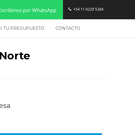
Diseño de Pagina Web - Precios en Zona Norte
+54 11 6229 5284
scribinos por WhatsApp
I TU PRESUPUESTO
CONTACTO
 Norte
esa