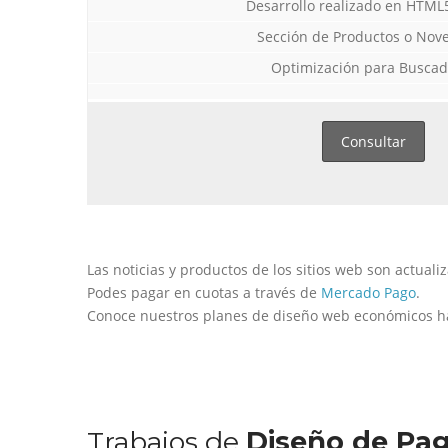
Desarrollo realizado en HTML
Sección de Productos o Nov
Optimización para Buscad
Consultar
Las noticias y productos de los sitios web son actuali
Podes pagar en cuotas a través de
Diseño Web a Medida para Consultora
Diseño Web para Indumentaria
Diseño Web Manu Urcera
Mercado Pago
.
Conoce nuestros planes de diseño web económicos 
Trabajos Web
Trabajos Web
Trabajos Web
Trabajos de
Diseño de Pag