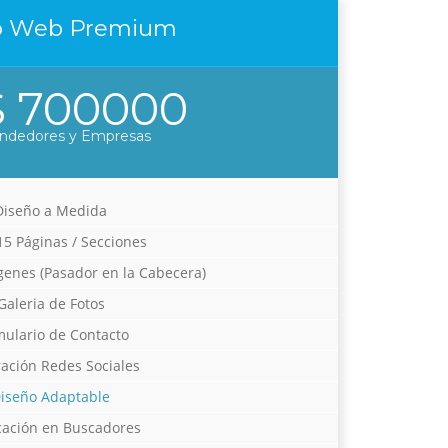
o Web Premium
 700000
ndedores y Empresas
Diseño a Medida
15 Páginas / Secciones
genes (Pasador en la Cabecera)
Galeria de Fotos
mulario de Contacto
ración Redes Sociales
iseño Adaptable
cación en Buscadores