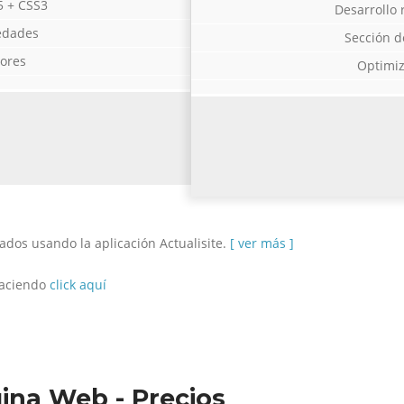
5 + CSS3
Desarrollo
edades
Sección d
ores
Optimiz
zados usando la aplicación Actualisite.
[ ver más ]
haciendo
click aquí
ina Web - Precios