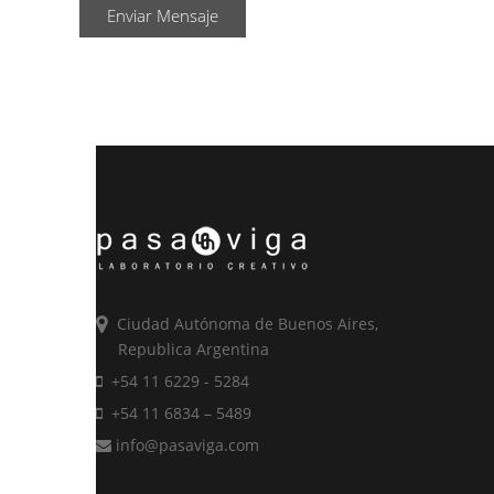
Enviar Mensaje
Ciudad Autónoma de Buenos Aires,
Republica Argentina
+54 11 6229 - 5284
+54 11 6834 – 5489
info@pasaviga.com