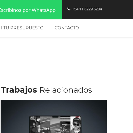
Diseño de Pagina a Medida en Buenos Aires
+54 11 6229 5284
scribinos por WhatsApp
I TU PRESUPUESTO
CONTACTO
Trabajos
Relacionados
Diseño Web Manu Urcera