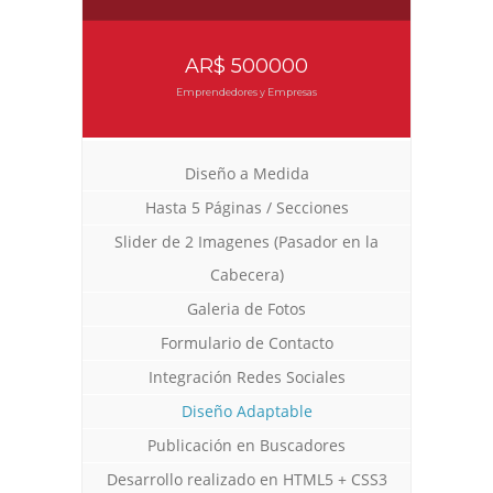
AR$ 500000
Emprendedores y Empresas
Diseño a Medida
Hasta 5 Páginas / Secciones
Slider de 2 Imagenes (Pasador en la
Diseño Web para Indumentaria
Diseño Web para Estancia
Diseño Web Manu Urcera
Cabecera)
Trabajos Web
Trabajos Web
Trabajos Web
Galeria de Fotos
Formulario de Contacto
Integración Redes Sociales
Diseño Adaptable
Publicación en Buscadores
Desarrollo realizado en HTML5 + CSS3