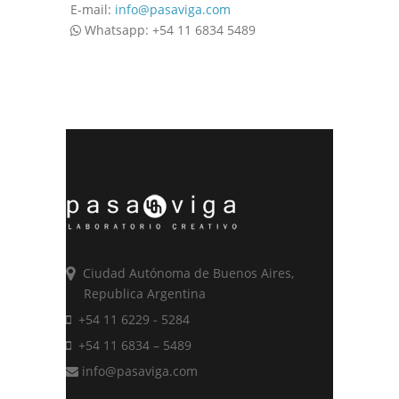
E-mail:
info@pasaviga.com
Whatsapp: +54 11 6834 5489
Ciudad Autónoma de Buenos Aires,
Republica Argentina
+54 11 6229 - 5284
+54 11 6834 – 5489
info@pasaviga.com