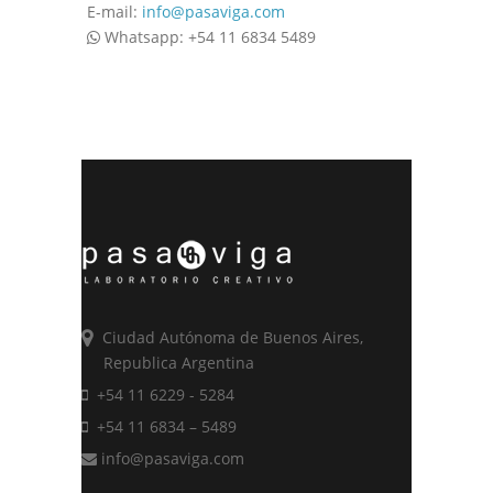
E-mail:
info@pasaviga.com
Whatsapp: +54 11 6834 5489
Ciudad Autónoma de Buenos Aires,
Republica Argentina
+54 11 6229 - 5284
+54 11 6834 – 5489
info@pasaviga.com