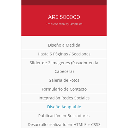
AR$ 500000
Emprendedores y Empresas
Diseño a Medida
Hasta 5 Páginas / Secciones
Slider de 2 Imagenes (Pasador en la
Diseño Web para Indumentaria
Diseño Web para Estancia
Diseño Web Manu Urcera
Cabecera)
Trabajos Web
Trabajos Web
Trabajos Web
Galeria de Fotos
Formulario de Contacto
Integración Redes Sociales
Diseño Adaptable
Publicación en Buscadores
Desarrollo realizado en HTML5 + CSS3