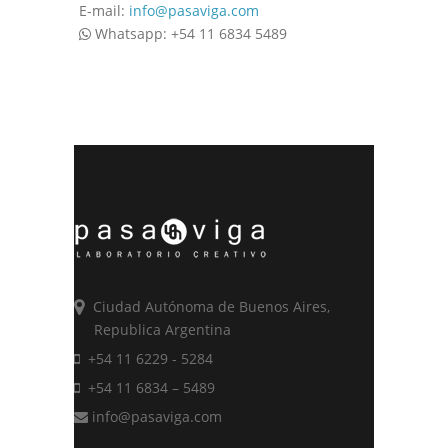
E-mail:
info@pasaviga.com
Whatsapp: +54 11 6834 5489
Ciudad Autónoma de Buenos Aires,
Republica Argentina
+54 11 6229 - 5284
+54 11 6834 – 5489
info@pasaviga.com