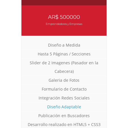
AR$ 500000
Emprendedores y Empresas
Diseño a Medida
Hasta 5 Páginas / Secciones
Slider de 2 Imagenes (Pasador en la
Diseño Web para Indumentaria
Diseño Web para Estancia
Diseño Web Manu Urcera
Cabecera)
Trabajos Web
Trabajos Web
Trabajos Web
Galeria de Fotos
Formulario de Contacto
Integración Redes Sociales
Diseño Adaptable
Publicación en Buscadores
Desarrollo realizado en HTML5 + CSS3